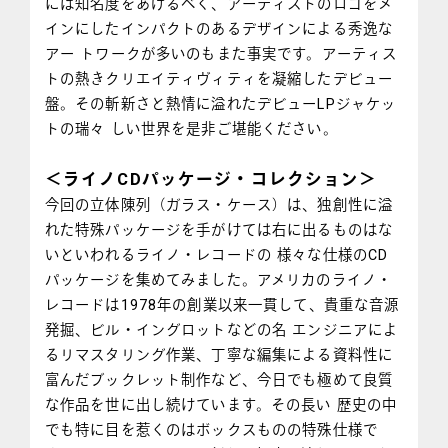
には知名度をあげるべく、アーティストのロゴをメ
インにしたインパクトのあるデザインによる秀逸な
アー トワークが多いのもまた事実です。アーティス
トの熱きクリエイティヴィティを凝縮したデビュー
盤。その斬新さと熱情に溢れたデビューLPジャケッ
トの瑞々 しい世界を是非ご堪能ください。
＜ライノCDパッケージ・コレクション＞
今回の立体陳列（ガラス・ケース）は、独創性に溢
れた特殊パッケージを手がけては右に出るものはな
いといわれるライノ・レコードの 様々な仕様のCD
パッケージを集めてみました。アメリカのライノ・
レコードは1978年の創業以来一貫して、貴重な音源
発掘、ビル・イングロットなどの名 エンジニアによ
るリマスタリング作業、丁寧な編集による資料性に
富んだブックレット制作など、今日でも極めて良質
な作品を世に出し続けています。その長い 歴史の中
でも特に目を惹くのはボックスものの特殊仕様で